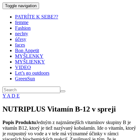
Toggle navigation
PATRÍTE K SEBE??
femme
Fashion
nechty
účesy
faces
Bon Appetit
MYŠLENKY
MYŠLIENKY
VIDEO
Let’s go outdoors
GreenSun
Y A D E
NUTRIPLUS Vitamín B-12 v spreji
Popis Produktu
Jedným z najznámejších vitamínov skupiny B je
vitamín B12, ktorý je tiež nazývaný kobalamín. Ide o vitamín, ktorý
je rozpustný vo vode a v tele má významné účinky v rámci
viacerých biochemických reakcií. Zaujímavý je tým, že je