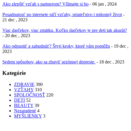
Ako zlepšiť vzťah s partnerom? Všímajte si ho
- 06 jan , 2024
Posadnutosť po internete ničí vzťahy, priateľstvo i milostný život
-
21 dec , 2023
Viac darčekov, viac zmätku. Koľko darčekov je pre deti tak akurát?
- 20 dec , 2023
Ako odpustiť a zabudnúť? Štyri kroky, ktoré vám pomôžu
- 19 dec ,
2023
Sedem spôsobov, ako sa zbaviť sezónnej depresie.
- 18 dec , 2023
Kategórie
ZDRAVIE
390
VZŤAHY
310
SPOLOČNOSŤ
220
DETI
52
BEAUTY
39
Nezaradené
4
MYŠLIENKY
3
PATRÍTE K SEBE??
femme
Fashion
nechty
účesy
faces