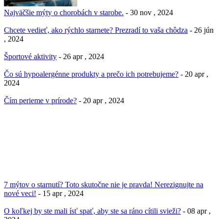
Najväčšie mýty o chorobách v starobe.
- 30 nov , 2024
Chcete vedieť, ako rýchlo starnete? Prezradí to vaša chôdza
- 26 jún
, 2024
Športové aktivity
- 26 apr , 2024
Čo sú hypoalergénne produkty a prečo ich potrebujeme?
- 20 apr ,
2024
Čím perieme v prírode?
- 20 apr , 2024
7 mýtov o starnutí? Toto skutočne nie je pravda! Nerezignujte na
nové veci!
- 15 apr , 2024
O koľkej by ste mali ísť spať, aby ste sa ráno cítili svieži?
- 08 apr ,