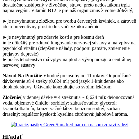
dostatočne zastúpený v živočíšnej strave, preto nedostatkom trpia
najmä vegáni. Vitamín B12 je pre náš organizmus životne dôležitý;
►je nevyhnutnou zložkou pre tvorbu červených krviniek, a zároveň
ide o preventívny prostriedok voči vzniku anémie.
►je nevyhnutný pre zdravie kostí a­ pre kostnú dreň
►je dôležitý pre zdravé fungovanie nervovej sústavy a má vplyv na
psychickú vitalitu (zlepšenie nálady, podporu pamäte, zmiernenie
prejavov depresie)
►počas tehotenstva má vplyv na plod a vývoj mozgu a centrálnej
nervovej sústavy
Návod Na Použitie
Vhodné pre osoby od 11 rokov. Odporúčané
dávkovanie sú 4 streky (0,624 ml) pod jazyk 1-krát denne ako
doplnok stravy. Užívanie konzultujte so svojím lekárom.
Zloženie
( v dennej dávke = 4 streknutia ~ 0,624 ml): deionozovaná
voda, objemové činidlo: sorbitoly; zahusťovadlo: glycerol;
kyanokolbalmín, konzervačné látky: benzoan sodný, sorban
draselný; regulátor kyslosti: kyselina citrónová; jahodová aróma.
Hľadať