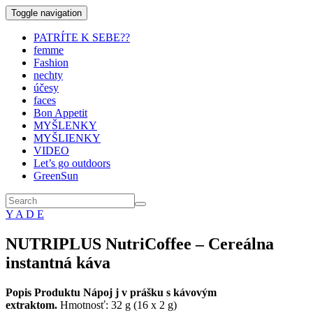
Toggle navigation
PATRÍTE K SEBE??
femme
Fashion
nechty
účesy
faces
Bon Appetit
MYŠLENKY
MYŠLIENKY
VIDEO
Let’s go outdoors
GreenSun
Y A D E
NUTRIPLUS NutriCoffee – Cereálna
instantná káva
Popis Produktu Nápoj j v prášku s kávovým
extraktom.
Hmotnosť: 32 g (16 x 2 g)