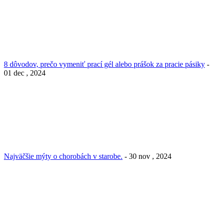
8 dôvodov, prečo vymeniť prací gél alebo prášok za pracie pásiky
-
01 dec , 2024
Najväčšie mýty o chorobách v starobe.
- 30 nov , 2024