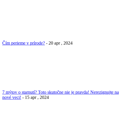
Čím perieme v prírode?
- 20 apr , 2024
7 mýtov o starnutí? Toto skutočne nie je pravda! Nerezignujte na
nové veci!
- 15 apr , 2024