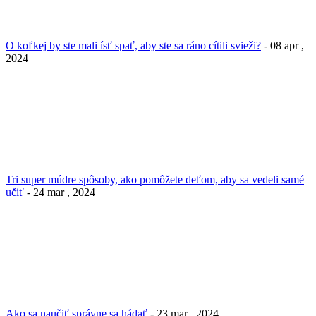
O koľkej by ste mali ísť spať, aby ste sa ráno cítili svieži?
- 08 apr ,
2024
Tri super múdre spôsoby, ako pomôžete deťom, aby sa vedeli samé
učiť
- 24 mar , 2024
Ako sa naučiť správne sa hádať
- 23 mar , 2024