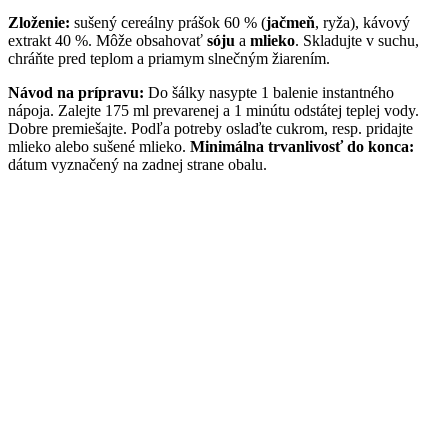
Zloženie:
sušený cereálny prášok 60 % (
jačmeň
, ryža), kávový
extrakt 40 %. Môže obsahovať
sóju
a
mlieko
. Skladujte v suchu,
chráňte pred teplom a priamym slnečným žiarením.
Návod na prípravu:
Do šálky nasypte 1 balenie instantného
nápoja. Zalejte 175 ml prevarenej a 1 minútu odstátej teplej vody.
Dobre premiešajte. Podľa potreby oslaďte cukrom, resp. pridajte
mlieko alebo sušené mlieko.
Minimálna trvanlivosť do konca:
dátum vyznačený na zadnej strane obalu.