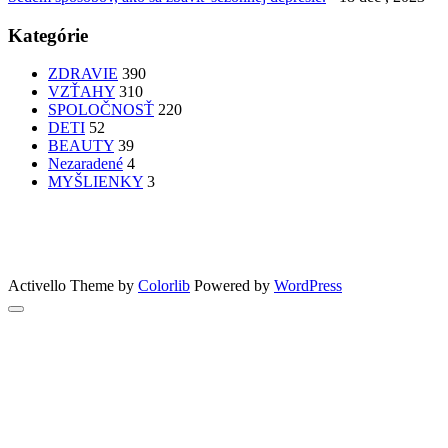
Kategórie
ZDRAVIE
390
VZŤAHY
310
SPOLOČNOSŤ
220
DETI
52
BEAUTY
39
Nezaradené
4
MYŠLIENKY
3
PATRÍTE K SEBE??
femme
Fashion
nechty
účesy
faces
Bon Appetit
MYŠLENKY
MYŠLIENKY
VIDEO
Let’s go outdoors
GreenSun
Activello Theme by
Colorlib
Powered by
WordPress