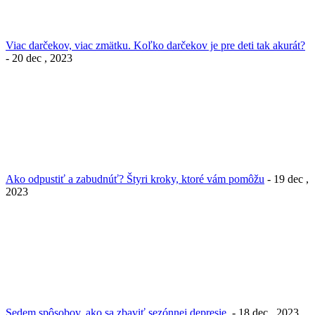
Viac darčekov, viac zmätku. Koľko darčekov je pre deti tak akurát?
- 20 dec , 2023
Ako odpustiť a zabudnúť? Štyri kroky, ktoré vám pomôžu
- 19 dec ,
2023
Sedem spôsobov, ako sa zbaviť sezónnej depresie.
- 18 dec , 2023