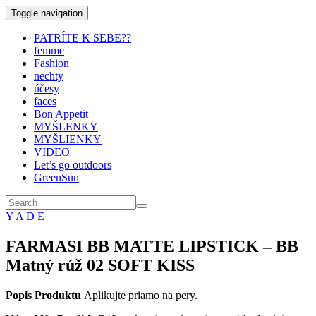
Toggle navigation
PATRÍTE K SEBE??
femme
Fashion
nechty
účesy
faces
Bon Appetit
MYŠLENKY
MYŠLIENKY
VIDEO
Let’s go outdoors
GreenSun
Y A D E
FARMASI BB MATTE LIPSTICK – BB
Matný rúž 02 SOFT KISS
Popis Produktu
Aplikujte priamo na pery.