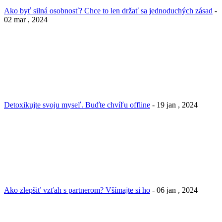
Ako byť silná osobnosť? Chce to len držať sa jednoduchých zásad
-
02 mar , 2024
Detoxikujte svoju myseľ. Buďte chvíľu offline
- 19 jan , 2024
Ako zlepšiť vzťah s partnerom? Všímajte si ho
- 06 jan , 2024