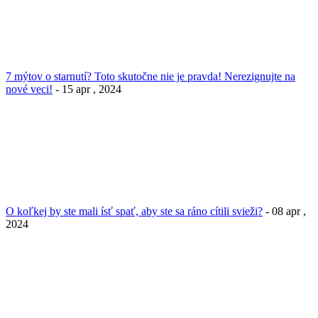
7 mýtov o starnutí? Toto skutočne nie je pravda! Nerezignujte na
nové veci!
- 15 apr , 2024
O koľkej by ste mali ísť spať, aby ste sa ráno cítili svieži?
- 08 apr ,
2024