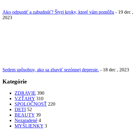
Ako odpustiť a zabudnúť? Štyri kroky, ktoré vám pomôžu
- 19 dec ,
2023
Sedem spôsobov, ako sa zbaviť sezónnej depresie.
- 18 dec , 2023
Kategórie
ZDRAVIE
390
VZŤAHY
310
SPOLOČNOSŤ
220
DETI
52
BEAUTY
39
Nezaradené
4
MYŠLIENKY
3