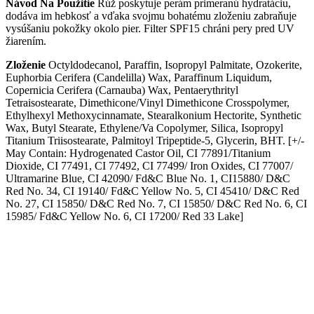
Návod Na Použitie
Rúž poskytuje perám primeranú hydratáciu,
dodáva im hebkosť a vďaka svojmu bohatému zloženiu zabraňuje
vysúšaniu pokožky okolo pier. Filter SPF15 chráni pery pred UV
žiarením.
Zloženie
Octyldodecanol, Paraffin, Isopropyl Palmitate, Ozokerite,
Euphorbia Cerifera (Candelilla) Wax, Paraffinum Liquidum,
Copernicia Cerifera (Carnauba) Wax, Pentaerythrityl
Tetraisostearate, Dimethicone/Vinyl Dimethicone Crosspolymer,
Ethylhexyl Methoxycinnamate, Stearalkonium Hectorite, Synthetic
Wax, Butyl Stearate, Ethylene/Va Copolymer, Silica, Isopropyl
Titanium Triisostearate, Palmitoyl Tripeptide-5, Glycerin, BHT. [+/-
May Contain: Hydrogenated Castor Oil, CI 77891/Titanium
Dioxide, CI 77491, CI 77492, CI 77499/ Iron Oxides, CI 77007/
Ultramarine Blue, CI 42090/ Fd&C Blue No. 1, CI15880/ D&C
Red No. 34, CI 19140/ Fd&C Yellow No. 5, CI 45410/ D&C Red
No. 27, CI 15850/ D&C Red No. 7, CI 15850/ D&C Red No. 6, CI
15985/ Fd&C Yellow No. 6, CI 17200/ Red 33 Lake]