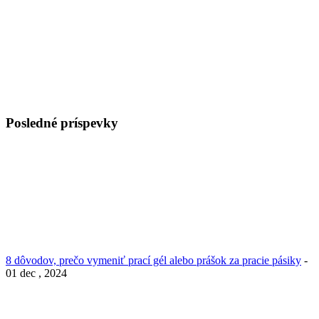
Posledné príspevky
8 dôvodov, prečo vymeniť prací gél alebo prášok za pracie pásiky
-
01 dec , 2024